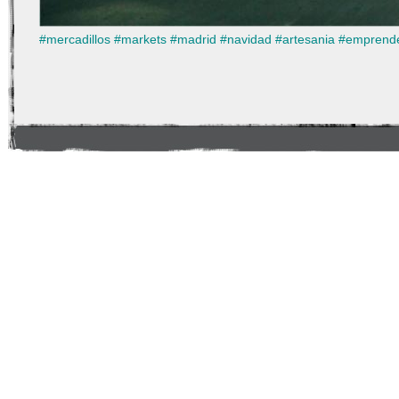
#
mercadillos
#
markets
#
madrid
#
navidad
#
artesania
#
emprend